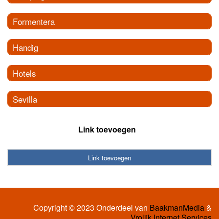
Formentera
Handig
Hotels
Sevilla
Link toevoegen
Link toevoegen
Copyright © 2023 Onderdeel van
BaakmanMedia
&
Vrolijk Internet Services