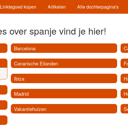
Linktegoed kopen
Artikelen
Alle dochterpagina's
s over spanje vind je hier!
Barcelona
C
Canarische Eilanden
F
Ibiza
H
Madrid
H
Vakantiehuizen
Se