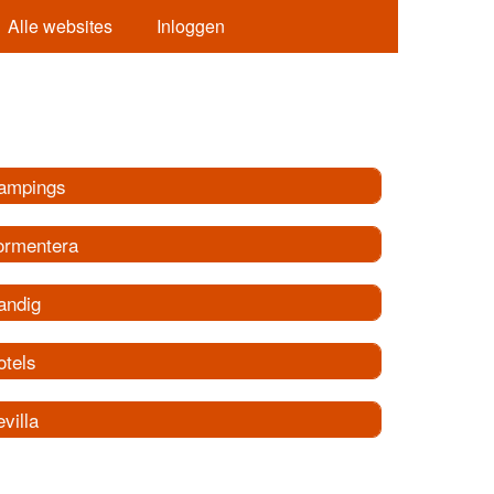
Alle websites
Inloggen
ampings
ormentera
andig
otels
villa