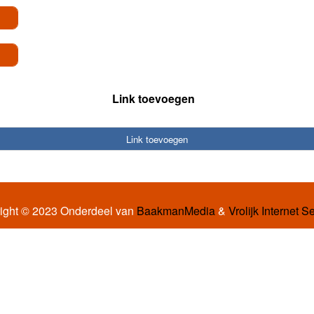
Link toevoegen
Link toevoegen
ight © 2023 Onderdeel van
BaakmanMedia
&
Vrolijk Internet S